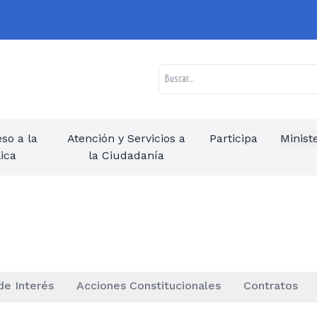
so a la
Atención y Servicios a
Participa
Minist
ica
la Ciudadanía
de Interés
Acciones Constitucionales
Contratos