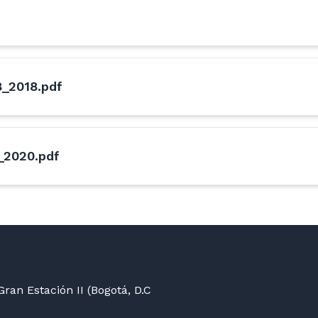
_2018.pdf
_2020.pdf
ran Estación II (Bogotá, D.C