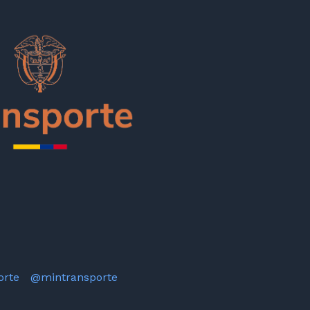
orte
@mintransporte